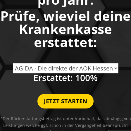
Prüfe, wieviel deine
Krankenkasse
erstattet:
Erstattet:
100
%
JETZT STARTEN
*Der Rückerstattungsbetrag ist unter Vorbehalt, dar abhängig von
Leistungen welche ggf. schon in der Vergangeheit beansprucht