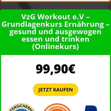
VzG Workout e.V –
Grundlagenkurs Ernährung –
gesund und ausgewogen
essen und trinken
(Onlinekurs)
99,90€
JETZT KAUFEN