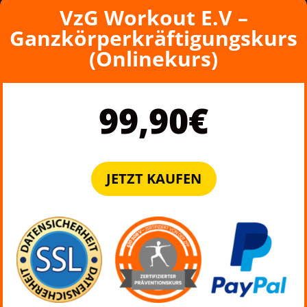
VzG Workout E.V –
Ganzkörperkräftigungskurs
(Onlinekurs)
99,90€
JETZT KAUFEN